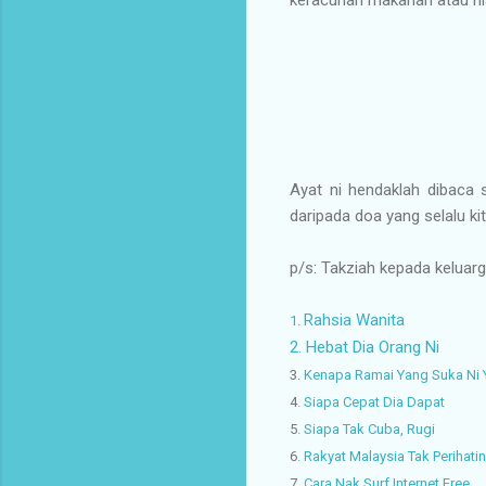
Ayat ni hendaklah dibaca 
daripada doa yang selalu k
p/s: Takziah kepada keluar
Rahsia Wanita
1.
2. Hebat Dia Orang Ni
3.
Kenapa Ramai Yang Suka Ni 
4
.
Siapa Cepat Dia Dapat
5
.
Siapa Tak Cuba, Rugi
6
.
Rakyat Malaysia Tak Perihati
7
.
Cara Nak Surf Internet Free