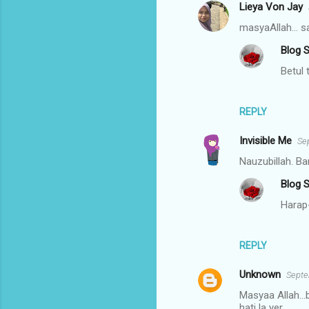
Lieya Von Jay
masyaAllah... sa
Blog S
Betul 
REPLY
Invisible Me
Se
Nauzubillah. Bar
Blog S
Harap
REPLY
Unknown
Septe
Masyaa Allah...
hati la yer.