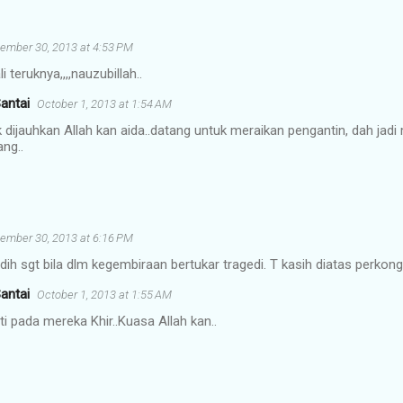
ember 30, 2013 at 4:53 PM
 teruknya,,,,nauzubillah..
antai
October 1, 2013 at 1:54 AM
 dijauhkan Allah kan aida..datang untuk meraikan pengantin, dah jadi
ang..
ember 30, 2013 at 6:16 PM
edih sgt bila dlm kegembiraan bertukar tragedi. T kasih diatas perkon
antai
October 1, 2013 at 1:55 AM
i pada mereka Khir..Kuasa Allah kan..