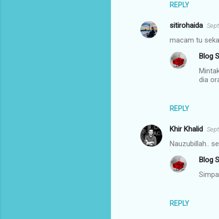
REPLY
sitirohaida
Sept
macam tu sekali
Blog S
Mintak
dia or
REPLY
Khir Khalid
Sept
Nauzubillah.. s
Blog S
Simpat
REPLY