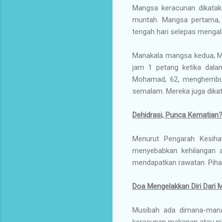
Mangsa keracunan dikatak
muntah. Mangsa pertama, 
tengah hari selepas menga
Manakala mangsa kedua, Mo
jam 1 petang ketika dalam
Mohamad, 62, menghembuska
semalam. Mereka juga dikat
Dehidrasi, Punca Kematian
Menurut Pengarah Kesih
menyebabkan kehilangan 
mendapatkan rawatan. Pihak
Doa Mengelakkan Diri Dari 
Musibah ada dimana-mana.
keracunan makanan atau nia