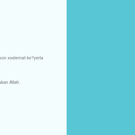
 pon xselemat ke?yerla
kan Allah..