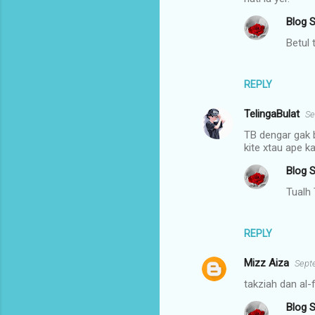
Blog S
Betul 
REPLY
TelingaBulat
Se
TB dengar gak b
kite xtau ape k
Blog S
Tualh 
REPLY
Mizz Aiza
Sept
takziah dan al-f
Blog S