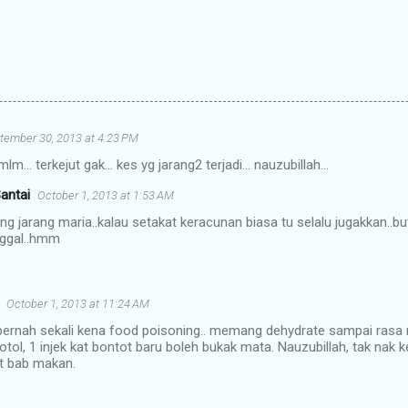
tember 30, 2013 at 4:23 PM
lm... terkejut gak... kes yg jarang2 terjadi... nauzubillah...
antai
October 1, 2013 at 1:53 AM
 jarang maria..kalau setakat keracunan biasa tu selalu jugakkan..b
ggal..hmm
October 1, 2013 at 11:24 AM
pernah sekali kena food poisoning.. memang dehydrate sampai rasa
botol, 1 injek kat bontot baru boleh bukak mata. Nauzubillah, tak nak 
t bab makan.