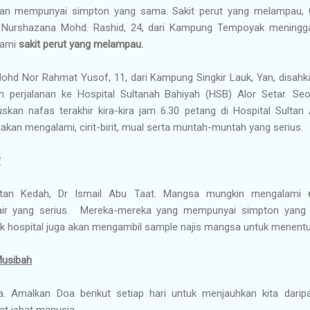
an mempunyai simpton yang sama. Sakit perut yang melampau, Cir
Nurshazana Mohd. Rashid, 24, dari Kampung Tempoyak meninggal 
lami
sakit perut yang melampau.
hd Nor Rahmat Yusof, 11, dari Kampung Singkir Lauk, Yan, disahkan
 perjalanan ke Hospital Sultanah Bahiyah (HSB) Alor Setar. Se
n nafas terakhir kira-kira jam 6.30 petang di Hospital Sultan 
akan mengalami, cirit-birit, mual serta muntah-muntah yang serius.
?
atan Kedah, Dr Ismail Abu Taat. Mangsa mungkin mengalami
air yang serius. Mereka-mereka yang mempunyai simpton yang 
 hospital juga akan mengambil sample najis mangsa untuk menentuk
Musibah
 Amalkan Doa berikut setiap hari untuk menjauhkan kita darip
t jahat manusia.