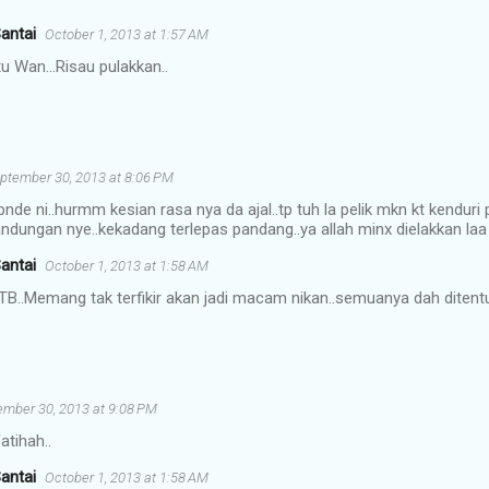
antai
October 1, 2013 at 1:57 AM
tu Wan...Risau pulakkan..
ptember 30, 2013 at 8:06 PM
nde ni..hurmm kesian rasa nya da ajal..tp tuh la pelik mkn kt kenduri
andungan nye..kekadang terlepas pandang..ya allah minx dielakkan laa
antai
October 1, 2013 at 1:58 AM
TB..Memang tak terfikir akan jadi macam nikan..semuanya dah ditentu
ember 30, 2013 at 9:08 PM
atihah..
antai
October 1, 2013 at 1:58 AM