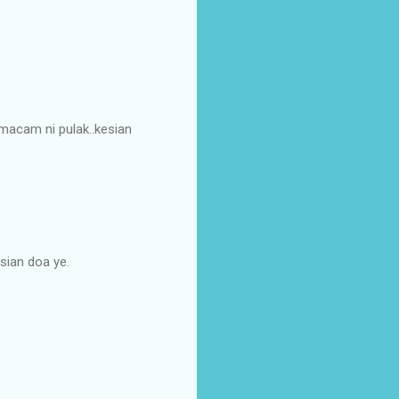
 macam ni pulak..kesian
gsian doa ye.